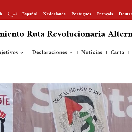
h
العربية
Español
Nederlands
Português
Français
Deuts
iento Ruta Revolucionaria Alterna
jetivos
Declaraciones
Noticias
Carta